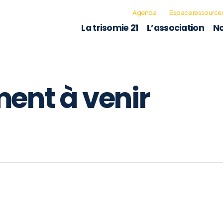
Agenda
Espace ressource
La trisomie 21
L’association
No
ent à venir