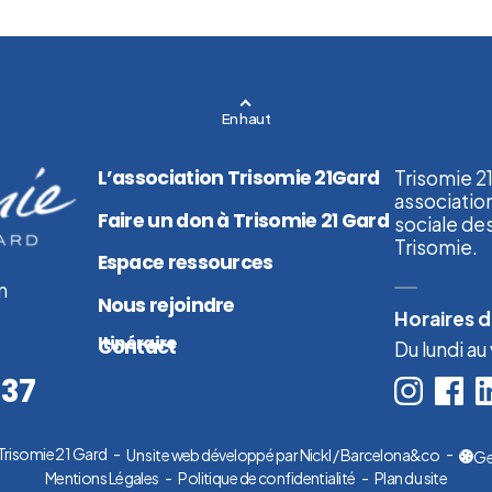
En haut
L’association Trisomie 21Gard
Trisomie 2
association
Faire un don à Trisomie 21 Gard
sociale de
Trisomie.
Espace ressources
n
Nous rejoindre
Horaires 
Itinéraire
Contact
Du lundi au
 37
risomie 21 Gard
Un site web développé par Nickl / Barcelona&co
Ge
(nouvel onglet)
Mentions Légales
Politique de confidentialité
Plan du site