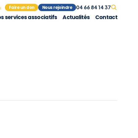
04 66 84 14 37
Faire un don
Nous rejoindre
s
s services associatifs
Actualités
Contact