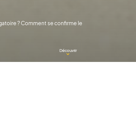
ligatoire ? Comment se confirme le
Découvrir
La France dispose d’un pro
depuis plus de 20 ans.
Le
dépistage
doit être prop
obligatoire.
Il est important de noter que