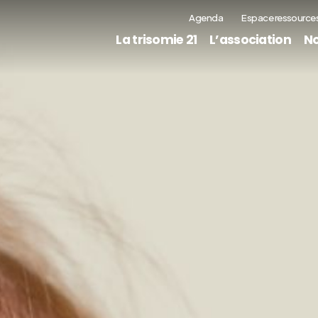
Agenda
Espace ressource
La trisomie 21
L’association
No