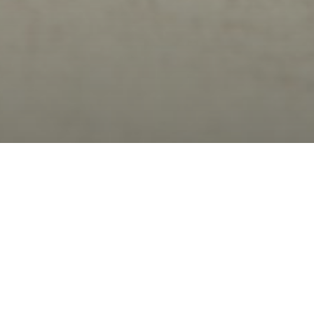
gramme de dépistage prénatal de la trisomie 21
osé par le corps médical, mais il n’est pas
 le dépistage n’est pas infaillible et peut